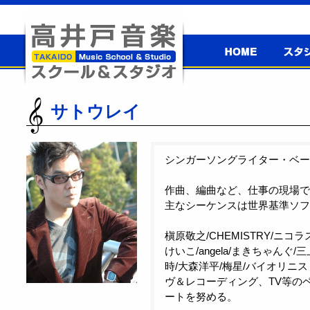
高井戸音楽
スタジ
スクール＆
高井戸音楽スクール＆スタジオ
スタジオ
サトウレイ
シンガーソングライター・ベー
作曲、編曲など、仕事の現場で
主なシーケンスは世界基準ソフトの
槇原敬之/CHEMISTRY/ニコ
けいこ/angela/まきちゃんぐ/三上ち
時/大森洋平/梅星/バイオリニ
ヴ＆レコーディング、TV等の
ートを努める。