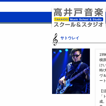
高井戸音楽スクール＆スタジオ
サトウレイ
19
槇原
けい
時/
ヴ＆
ー
【
「ト
成