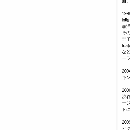
曲
19
in
森
その
圭子
fo
など
ー
20
キン
20
渋谷
ー
ト
20
ビ