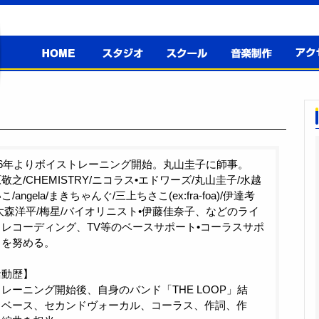
高井戸音楽
スタジオ
スクール
音楽制作
アクセ
スクール＆
スタジオ
96年よりボイストレーニング開始。丸山圭子に師事。
敬之/CHEMISTRY/ニコラス•エドワーズ/丸山圭子/水越
こ/angela/まきちゃんぐ/三上ちさこ(ex:fra-foa)/伊達考
大森洋平/梅星/バイオリニスト•伊藤佳奈子、などのライ
レコーディング、TV等のベースサポート•コーラスサポ
トを努める。
活動歴】
レーニング開始後、自身のバンド「THE LOOP」結
。ベース、セカンドヴォーカル、コーラス、作詞、作