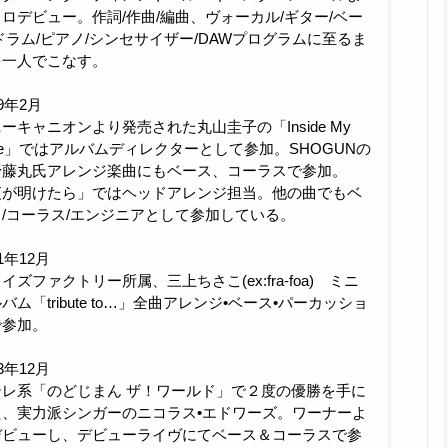
ロデビュー。作詞/作曲/編曲、ヴォーカル/ギター/ベー
ドラム/ピアノ/シンセサイザー/DAWプログラムに至るま
を一人でこなす。
09年2月
ーキャニオンより発売された丸山圭子の「Inside My
ve」ではアルバムディレクターとして参加。SHOGUNの
野藤丸氏アレンジ楽曲にもベース、コーラスで参加。
夜が明けたら」ではヘッドアレンジ担当。他の曲でもベ
/コーラス/エンジニアとして参加している。
11年12月
イズファクトリー所属、三上ちさこ(ex:fra-foa) ミニ
バム「tribute to…」全曲アレンジ•ベース•パーカッショ
で参加。
13年12月
テレ系「のどじまん ザ！ワールド」で２度の優勝を手に
た、実力派シンガーのニコラス•エドワーズ。ワーナーよ
デビューし、デビューライヴにてベース＆コーラスで参