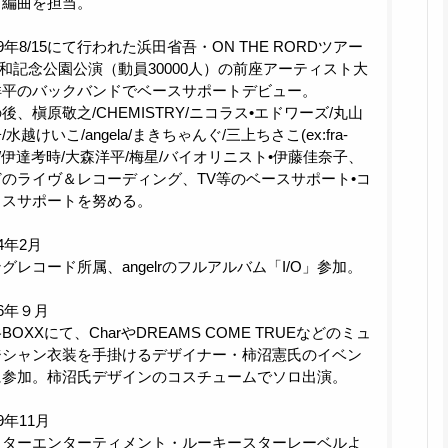
、編曲を担当。
99年8/15にて行われた浜田省吾・ON THE RORDツアー
昭和記念公園公演（動員30000人）の前座アーティスト大
洋平のバックバンドでベースサポートデビュー。
後、槇原敬之/CHEMISTRY/ニコラス•エドワーズ/丸山
/水越けいこ/angela/まきちゃんぐ/三上ちさこ(ex:fra-
a)/伊達考時/大森洋平/梅星/バイオリニスト•伊藤佳奈子、
のライヴ＆レコーディング、TV等のベースサポート•コ
ラスサポートを努める。
04年2月
グレコード所属、angelrのフルアルバム「I/O」参加。
06年９月
BOXXにて、CharやDREAMS COME TRUEなどのミュ
ジシャン衣装を手掛けるデザイナー・柿沼憲氏のイベン
に参加。柿沼氏デザインのコスチュームでソロ出演。
09年11月
クターエンターティメント・ルーキースターレーベルよ