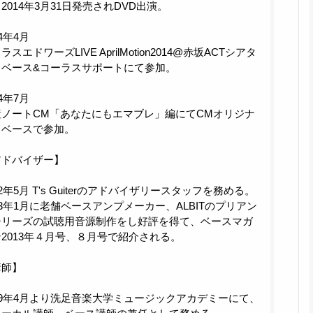
2014年3月31日発売されDVD出演。
014年4月
ラスエドワーズLIVE AprilMotion2014@赤坂ACTシアタ
 ベース&コーラスサポートにて参加。
14年7月
産ノートCM「あなたにもエマブレ」編にてCMオリジナ
曲ベースで参加。
アドバイザー】
12年5月 T's Guiterのアドバイザリースタッフを務める。
13年1月に老舗ベースアンプメーカー、ALBITのプリアン
シリーズの試聴用音源制作をし好評を得て、ベースマガ
2013年４月号、８月号で紹介される。
講師】
09年4月より洗足音楽大学ミュージックアカデミーにて、