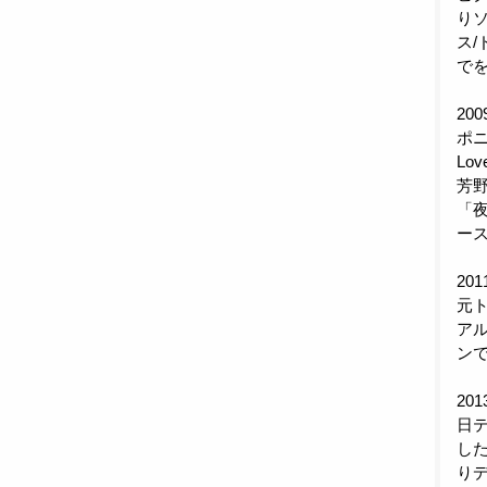
りソ
ス/
で
20
ポニ
Lo
芳
「
ース
20
元ト
アル
ン
20
日
し
り