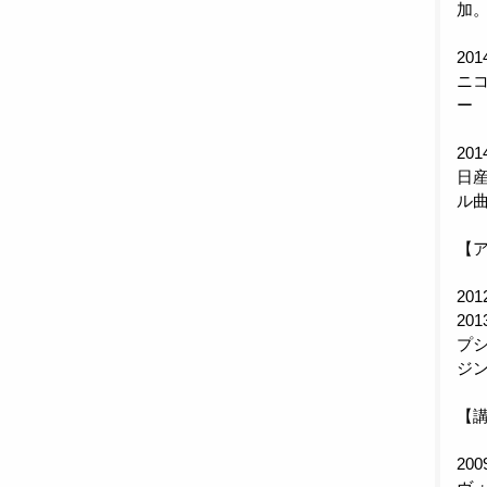
加。
2
ニコ
ー
20
日
ル
【
20
20
プ
ジン
【
20