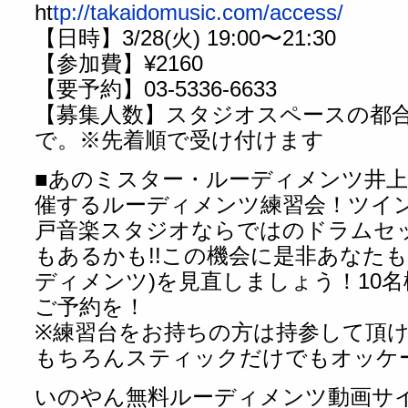
ht
tp://takaidomusic.com/access/
【日時】3/28(火) 19:00〜21:30
【参加費】¥2160
【要予約】03-5336-6633
【募集人数】スタジオスペースの都合
で。※先着順で受け付けます
■あのミスター・ルーディメンツ井上ｲﾉ
催するルーディメンツ練習会！ツイ
戸音楽スタジオならではのドラムセ
もあるかも!!この機会に是非あなたも
ディメンツ)を見直しましょう！10
ご予約を！
※練習台をお持ちの方は持参して頂
もちろんスティックだけでもオッケーで
いのやん無料ルーディメンツ動画サ